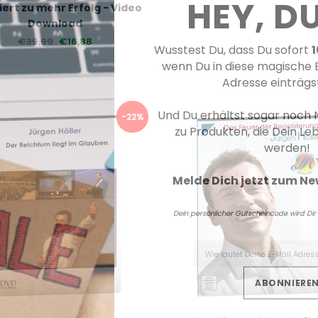
HEY, DU
iert zu mehr Erfolg - Video
Download
€39,99
€16,88
Wusstest Du, dass Du sofort
wenn Du in diese magische 
Adresse einträgst? 
Und Du erhältst sogar noch
-22%
zu Produkten, die Dein L
werden!
Melde Dich jetzt zum New
Dein persönlicher Gutscheincode wird D