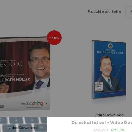
Produkte pro Seite
-58%
Video Download
Du schaffst es! - Video D
Video Download
€39,99
€23,38