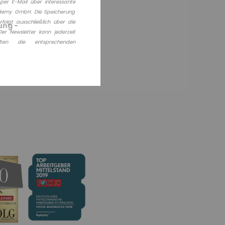
per E-Mail über interessante
ademy GmbH. Die Speicherung
olgt ausschließlich über die
ung -
er Newsletter kann jederzeit
lten die entsprechenden