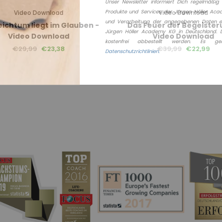
Unser Newsletter informiert Dich regelmäßig 
Produkte und Services der Jürgen Höller Ac
Video Download
Video Download
und Verarbeitung der angegebenen Daten erf
eichtum liegt im Glauben -
Das Feuer der Begeister
Jürgen Höller Academy KG in Deutschland. D
Video Download
Video Download
kostenfrei abbestellt werden. Es ge
€29,99
€23,38
€39,99
€22,99
Datenschutzrichtlinien.