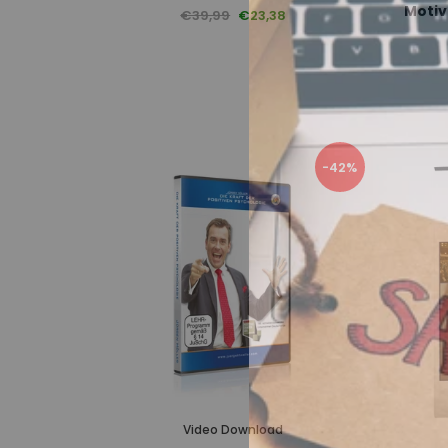
Motiv
€39,99
€23,38
-42%
Video Download