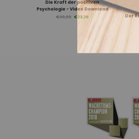
Die Kraft der positiven
Psychologie - Video Download
Der R
€39,99
€23,38