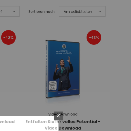
24
Sortieren nach
Am beliebtesten
-42%
-43%
Video Download
ownload
Entfalten Sie Ihr volles Potential -
Video Download