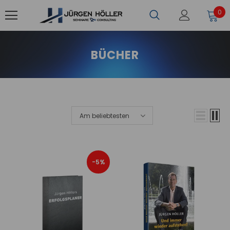
0
BÜCHER
Am beliebtesten
-5%