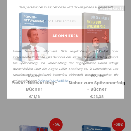
Dein persönlicher Gutscheincode wird Dir umgehend zugesendet!
Ausverkauft
Unser Newsletter informiert Dich regelmäßig per E-Mail über
interessante Produkte und Services der Jürgen Höller Academy GmbH.
Die Speicherung und Verarbeitung der angegebenen Daten erfolgt
ausschließlich über die Jürgen Höller Academy KG in Deutschland. Der
Newsletter kann jederzeit kostenfrei abbestellt werden. Es gelten die
Bücher
Bücher
entsprechenden
Datenschutzrichtlinien.
Power-Networking -
Sicher zum Spitzenerfolg
Bücher
- Bücher
€11,16
€23,38
-0%
-25%