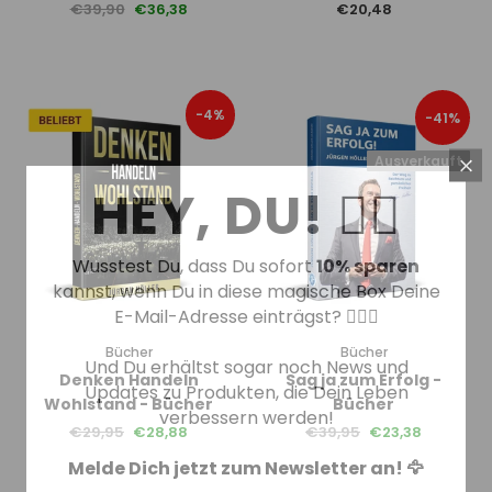
€39,90
€36,38
€20,48
-4%
-41%
Ausverkauft
HEY, DU! ☝🏻
Wusstest Du, dass Du sofort
10% sparen
kannst, wenn Du in diese magische Box Deine
E-Mail-Adresse einträgst? 🧙🏻‍♂️
Bücher
Bücher
Und Du erhältst sogar noch News und
Denken Handeln
Sag ja zum Erfolg -
Updates zu Produkten, die Dein Leben
Wohlstand - Bücher
Bücher
verbessern werden!
€29,95
€28,88
€39,95
€23,38
Melde Dich jetzt zum Newsletter an! 🦅