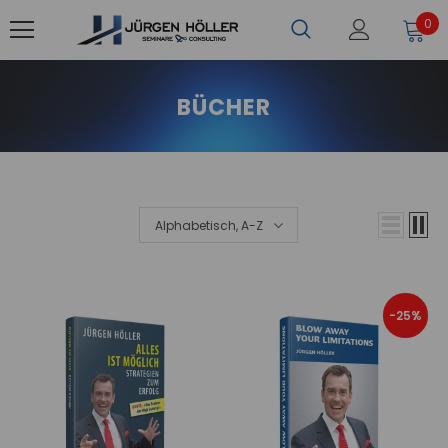
0
BÜCHER
Alphabetisch, A-Z
-25%