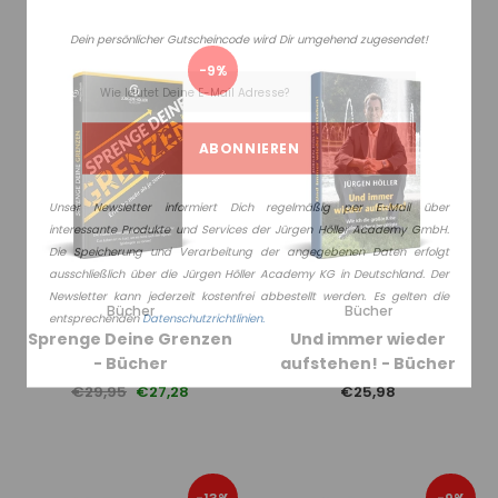
Dein persönlicher Gutscheincode wird Dir umgehend zugesendet!
-9%
Unser Newsletter informiert Dich regelmäßig per E-Mail über
interessante Produkte und Services der Jürgen Höller Academy GmbH.
Die Speicherung und Verarbeitung der angegebenen Daten erfolgt
ausschließlich über die Jürgen Höller Academy KG in Deutschland. Der
Newsletter kann jederzeit kostenfrei abbestellt werden. Es gelten die
Bücher
Bücher
entsprechenden
Datenschutzrichtlinien.
Sprenge Deine Grenzen
Und immer wieder
- Bücher
aufstehen! - Bücher
€29,95
€27,28
€25,98